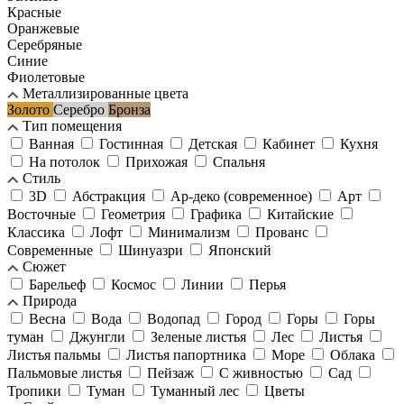
Красные
Оранжевые
Серебряные
Синие
Фиолетовые
Металлизированные цвета
Золото
Серебро
Бронза
Тип помещения
Ванная
Гостинная
Детская
Кабинет
Кухня
На потолок
Прихожая
Спальня
Стиль
3D
Абстракция
Ар-деко (современное)
Арт
Восточные
Геометрия
Графика
Китайские
Классика
Лофт
Минимализм
Прованс
Современные
Шинуазри
Японский
Сюжет
Барельеф
Космос
Линии
Перья
Природа
Весна
Вода
Водопад
Город
Горы
Горы
туман
Джунгли
Зеленые листья
Лес
Листья
Листья пальмы
Листья папортника
Море
Облака
Пальмовые листья
Пейзаж
С живностью
Сад
Тропики
Туман
Туманный лес
Цветы