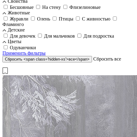
Свойства
Бесшовные
На стену
Флизелиновые
Животные
Журавли
Олень
Птицы
С живностью
Фламинго
Детские
Для девочек
Для мальчиков
Для подростка
Цветы
Одуванчики
Применить
фильтры
Cбросить
все