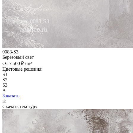
0083-S3
Берёзовый свет
От 7 500 ₽ / м²
Цветовые решения:
S1
S2
S3
A
Заказать
Скачать текстуру