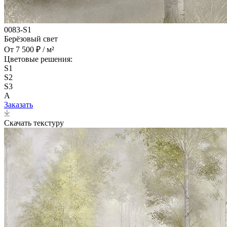
0083-S1
Берёзовый свет
От 7 500 ₽ / м²
Цветовые решения:
S1
S2
S3
A
Заказать
Скачать текстуру