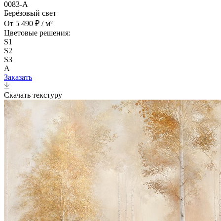
0083-A
Берёзовый свет
От 5 490 ₽ / м²
Цветовые решения:
S1
S2
S3
A
Заказать
Скачать текстуру