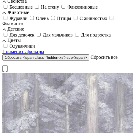
Свойства
Бесшовные
На стену
Флизелиновые
Животные
Журавли
Олень
Птицы
С живностью
Фламинго
Детские
Для девочек
Для мальчиков
Для подростка
Цветы
Одуванчики
Применить
фильтры
Cбросить
все