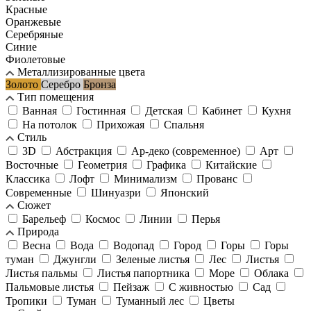
Красные
Оранжевые
Серебряные
Синие
Фиолетовые
Металлизированные цвета
Золото
Серебро
Бронза
Тип помещения
Ванная
Гостинная
Детская
Кабинет
Кухня
На потолок
Прихожая
Спальня
Стиль
3D
Абстракция
Ар-деко (современное)
Арт
Восточные
Геометрия
Графика
Китайские
Классика
Лофт
Минимализм
Прованс
Современные
Шинуазри
Японский
Сюжет
Барельеф
Космос
Линии
Перья
Природа
Весна
Вода
Водопад
Город
Горы
Горы
туман
Джунгли
Зеленые листья
Лес
Листья
Листья пальмы
Листья папортника
Море
Облака
Пальмовые листья
Пейзаж
С живностью
Сад
Тропики
Туман
Туманный лес
Цветы