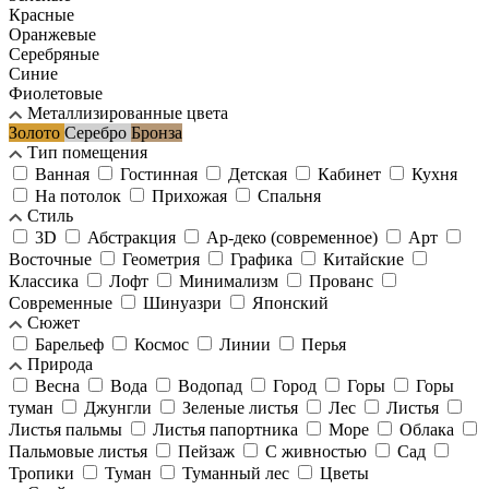
Красные
Оранжевые
Серебряные
Синие
Фиолетовые
Металлизированные цвета
Золото
Серебро
Бронза
Тип помещения
Ванная
Гостинная
Детская
Кабинет
Кухня
На потолок
Прихожая
Спальня
Стиль
3D
Абстракция
Ар-деко (современное)
Арт
Восточные
Геометрия
Графика
Китайские
Классика
Лофт
Минимализм
Прованс
Современные
Шинуазри
Японский
Сюжет
Барельеф
Космос
Линии
Перья
Природа
Весна
Вода
Водопад
Город
Горы
Горы
туман
Джунгли
Зеленые листья
Лес
Листья
Листья пальмы
Листья папортника
Море
Облака
Пальмовые листья
Пейзаж
С живностью
Сад
Тропики
Туман
Туманный лес
Цветы