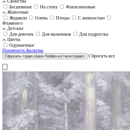
Свойства
Бесшовные
На стену
Флизелиновые
Животные
Журавли
Олень
Птицы
С живностью
Фламинго
Детские
Для девочек
Для мальчиков
Для подростка
Цветы
Одуванчики
Применить
фильтры
Cбросить
все