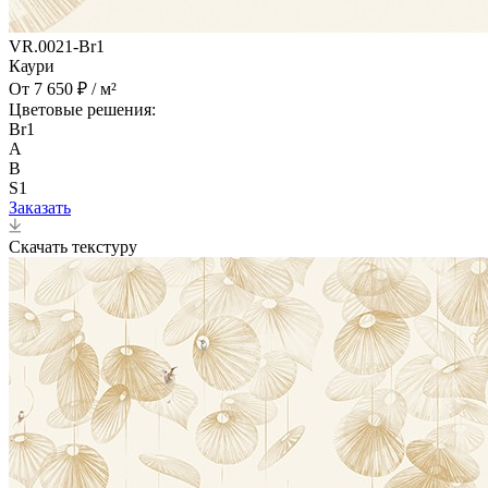
VR.0021-Br1
Каури
От 7 650 ₽ / м²
Цветовые решения:
Br1
A
B
S1
Заказать
Скачать текстуру