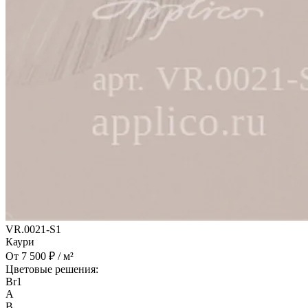
VR.0021-S1
Каури
От 7 500 ₽ / м²
Цветовые решения:
Br1
A
B