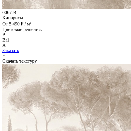
0067-B
Кипарисы
От 5 490 ₽ / м²
Цветовые решения:
B
Br1
A
Заказать
Скачать текстуру