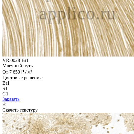
VR.0028-Br1
Млечный путь
От 7 650 ₽ / м²
Цветовые решения:
Br1
S1
G1
Заказать
Скачать текстуру