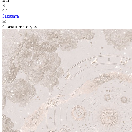
Br1
S1
G1
Заказать
Скачать текстуру