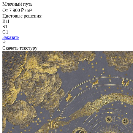
Млечный путь
От 7 900 ₽ / м²
Цветовые решения:
Br1
S1
G1
Заказать
Скачать текстуру