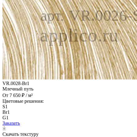
VR.0028-Br1
Млечный путь
От 7 650 ₽ / м²
Цветовые решения:
S1
Br1
G1
Заказать
Скачать текстуру