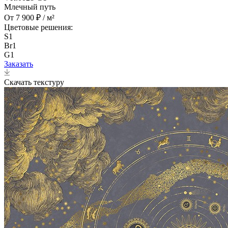
Млечный путь
От 7 900 ₽ / м²
Цветовые решения:
S1
Br1
G1
Заказать
Скачать текстуру