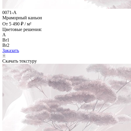
0071-A
Мраморный каньон
От 5 490 ₽ / м²
Цветовые решения:
A
Br1
Br2
Заказать
Скачать текстуру