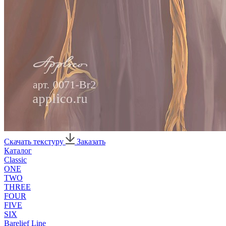
Скачать текстуру
Заказать
Каталог
Classic
ONE
TWO
THREE
FOUR
FIVE
SIX
Barelief Line