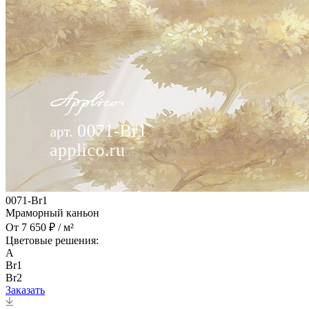
0071-Br1
Мраморный каньон
От 7 650 ₽ / м²
Цветовые решения:
A
Br1
Br2
Заказать