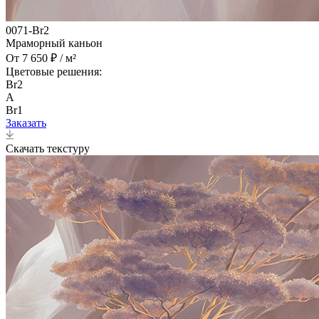
0071-Br2
Мраморный каньон
От 7 650 ₽ / м²
Цветовые решения:
Br2
A
Br1
Заказать
Скачать текстуру