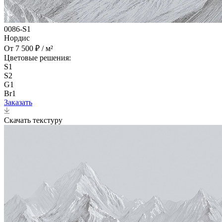
0086-S1
Нордис
От 7 500 ₽ / м²
Цветовые решения:
S1
S2
G1
Br1
Заказать
Скачать текстуру