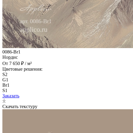
0086-Br1
Нордис
От 7 650 ₽ / м²
Цветовые решения:
S2
G1
Br1
S1
Заказать
Скачать текстуру