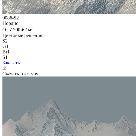
0086-S2
Нордис
От 7 500 ₽ / м²
Цветовые решения:
S2
G1
Br1
S1
Заказать
Скачать текстуру