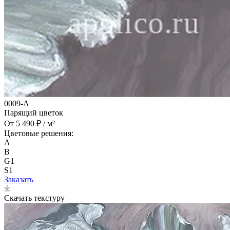
0009-A
Парящий цветок
От 5 490 ₽ / м²
Цветовые решения:
A
B
G1
S1
Заказать
Скачать текстуру