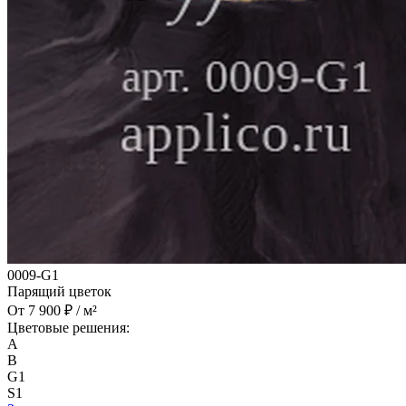
0009-G1
Парящий цветок
От 7 900 ₽ / м²
Цветовые решения:
A
B
G1
S1