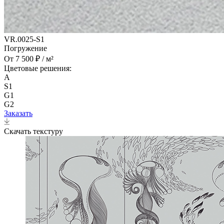
VR.0025-S1
Погружение
От 7 500 ₽ / м²
Цветовые решения:
A
S1
G1
G2
Заказать
Скачать текстуру