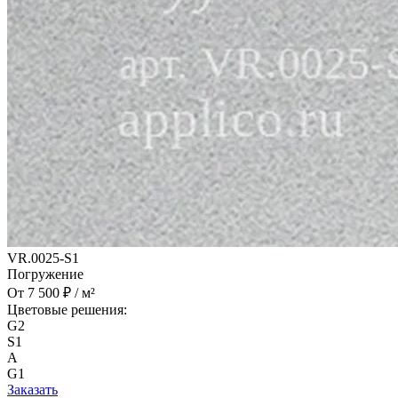
VR.0025-S1
Погружение
От 7 500 ₽ / м²
Цветовые решения:
G2
S1
A
G1
Заказать