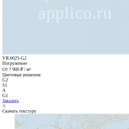
VR.0025-G2
Погружение
От 7 900 ₽ / м²
Цветовые решения:
G2
S1
A
G1
Заказать
Скачать текстуру