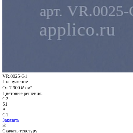
VR.0025-G1
Погружение
От 7 900 ₽ / м²
Цветовые решения:
G2
S1
A
G1
Заказать
Скачать текстуру