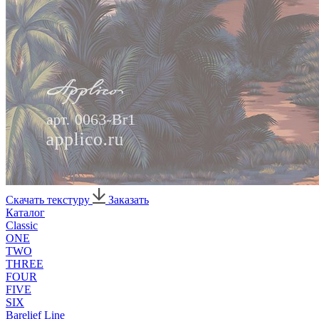
Скачать текстуру
Заказать
Каталог
Classic
ONE
TWO
THREE
FOUR
FIVE
SIX
Barelief Line