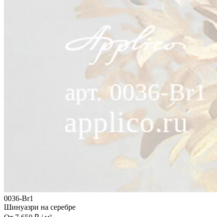
0036-Br1
Шинуазри на серебре