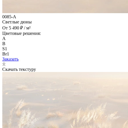
0085-A
Светлые дюны
От 5 490 ₽ / м²
Цветовые решения:
A
B
S1
Br1
Заказать
Скачать текстуру