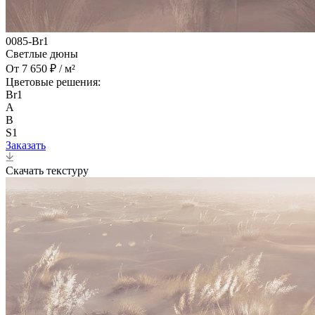
0085-Br1
Светлые дюны
От 7 650 ₽ / м²
Цветовые решения:
Br1
A
B
S1
Заказать
Скачать текстуру