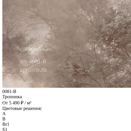
0081-B
Тропинка
От 5 490 ₽ / м²
Цветовые решения:
A
B
Br1
S1