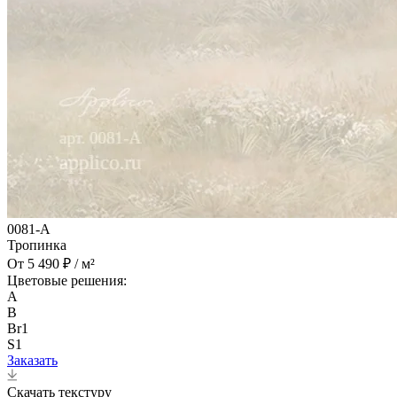
0081-A
Тропинка
От 5 490 ₽ / м²
Цветовые решения:
A
B
Br1
S1
Заказать
Скачать текстуру