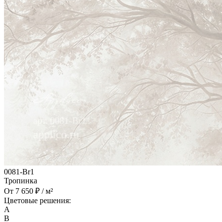
0081-Br1
Тропинка
От 7 650 ₽ / м²
Цветовые решения:
A
B