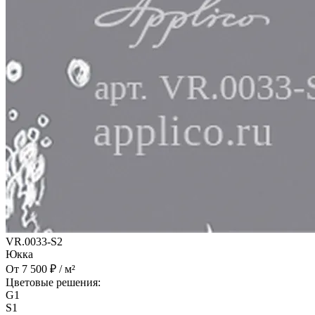
VR.0033-S2
Юкка
От 7 500 ₽ / м²
Цветовые решения:
G1
S1