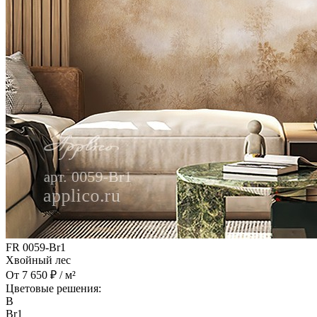
FR 0059-Br1
Хвойный лес
От 7 650 ₽ / м²
Цветовые решения:
B
Br1