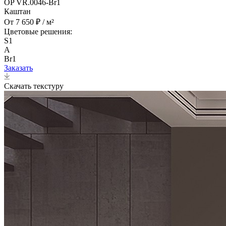
OP VR.0046-Br1
Каштан
От 7 650 ₽ / м²
Цветовые решения:
S1
A
Br1
Заказать
Скачать текстуру