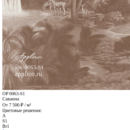
OP 0063-S1
Саванна
От 7 500 ₽ / м²
Цветовые решения:
A
S1
Br1