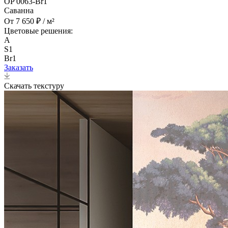
OP 0063-Br1
Саванна
От 7 650 ₽ / м²
Цветовые решения:
A
S1
Br1
Заказать
Скачать текстуру