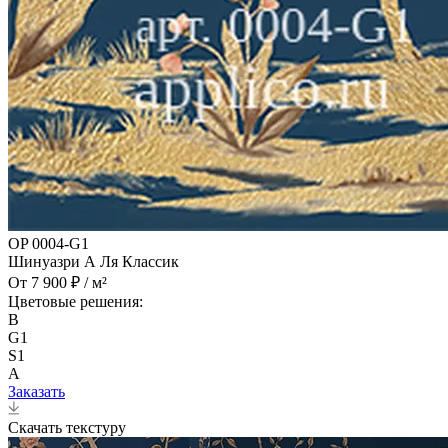
OP 0004-G1
Шинуазри А Ля Классик
От 7 900 ₽ / м²
Цветовые решения:
B
G1
S1
A
Заказать
Скачать текстуру