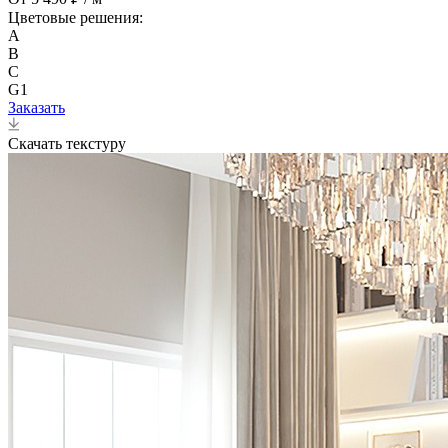
Цветовые решения:
A
B
C
G1
Заказать
Скачать текстуру