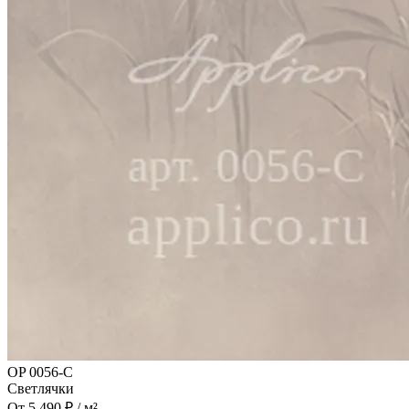
OP 0056-C
Светлячки
От 5 490 ₽ / м²