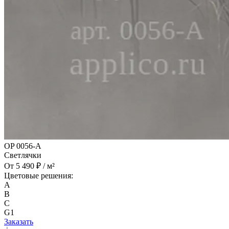
OP 0056-A
Светлячки
От 5 490 ₽ / м²
Цветовые решения:
A
B
C
G1
Заказать