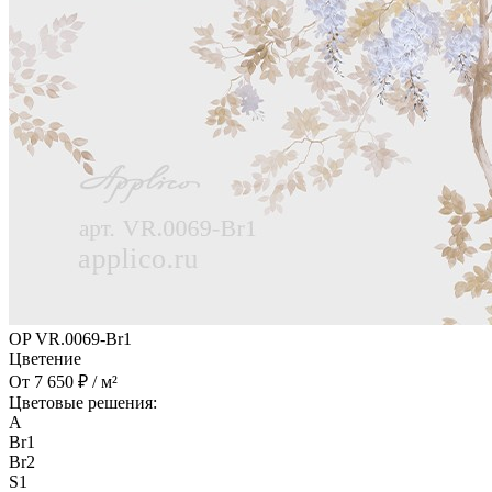
OP VR.0069-Br1
Цветение
От 7 650 ₽ / м²
Цветовые решения:
A
Br1
Br2
S1