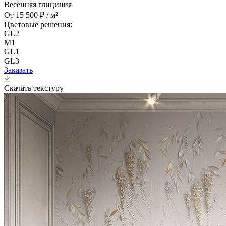
Весенняя глициния
От 15 500 ₽ / м²
Цветовые решения:
GL2
M1
GL1
GL3
Заказать
Скачать текстуру