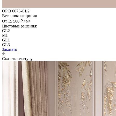
OP B 0073-GL2
Весенняя глициния
От 15 500 ₽ / м²
Цветовые решения:
GL2
M1
GL1
GL3
Заказать
Скачать текстуру