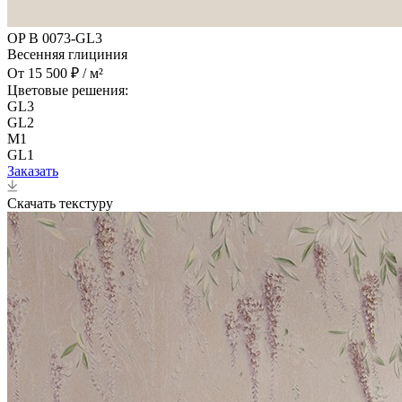
OP B 0073-GL3
Весенняя глициния
От 15 500 ₽ / м²
Цветовые решения:
GL3
GL2
M1
GL1
Заказать
Скачать текстуру