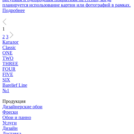
планируется использование картин или фотографий в рамках.
Подробнее
1
2
3
Каталог
Classic
ONE
TWO
THREE
FOUR
FIVE
SIX
Barelief Line
№1
Продукция
Дизайнерские обои
Фрески
Обои и панно
Услуги
Дизайн
Доставка