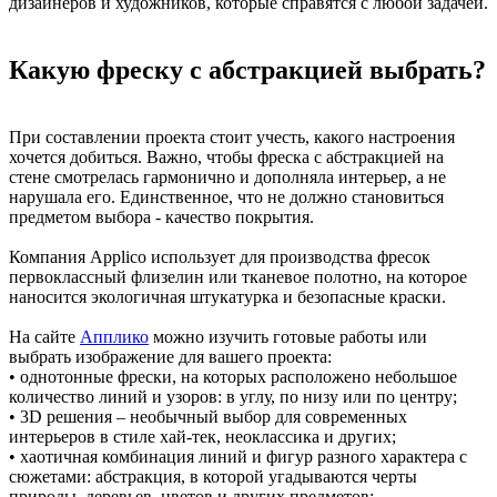
дизайнеров и художников, которые справятся с любой задачей.
Какую фреску с абстракцией выбрать?
При составлении проекта стоит учесть, какого настроения
хочется добиться. Важно, чтобы фреска с абстракцией на
стене смотрелась гармонично и дополняла интерьер, а не
нарушала его. Единственное, что не должно становиться
предметом выбора - качество покрытия.
Компания Applico использует для производства фресок
первоклассный флизелин или тканевое полотно, на которое
наносится экологичная штукатурка и безопасные краски.
На сайте
Апплико
можно изучить готовые работы или
выбрать изображение для вашего проекта:
• однотонные фрески, на которых расположено небольшое
количество линий и узоров: в углу, по низу или по центру;
• 3D решения – необычный выбор для современных
интерьеров в стиле хай-тек, неоклассика и других;
• хаотичная комбинация линий и фигур разного характера с
сюжетами: абстракция, в которой угадываются черты
природы, деревьев, цветов и других предметов;